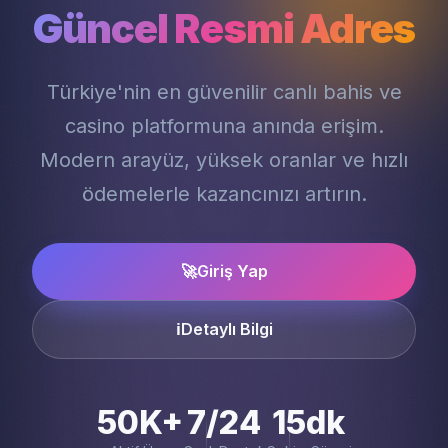
Güncel Resmi Adres
Türkiye'nin en güvenilir canlı bahis ve
casino platformuna anında erişim.
Modern arayüz, yüksek oranlar ve hızlı
ödemelerle kazancınızı artırın.
🚀
Giriş Yap
ℹ️
Detaylı Bilgi
50K+
7/24
15dk