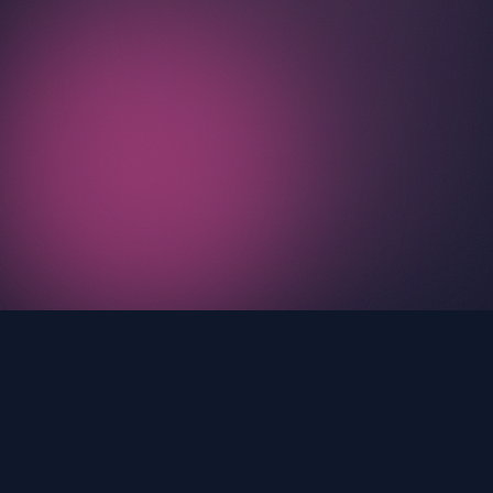
Özellikler