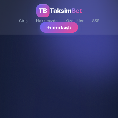
TB
Taksim
Bet
Giriş
Hakkımızda
Özellikler
SSS
Hemen Başla