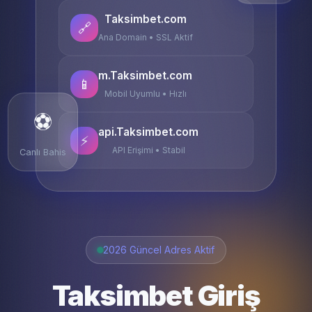
Taksimbet.com
🔗
Ana Domain • SSL Aktif
m.Taksimbet.com
📱
Mobil Uyumlu • Hızlı
⚽
api.Taksimbet.com
⚡
API Erişimi • Stabil
Canlı Bahis
2026 Güncel Adres Aktif
Taksimbet Giriş