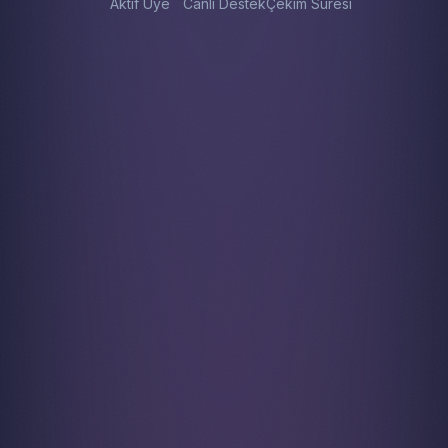
Aktif Üye
Canlı Destek
Çekim Süresi