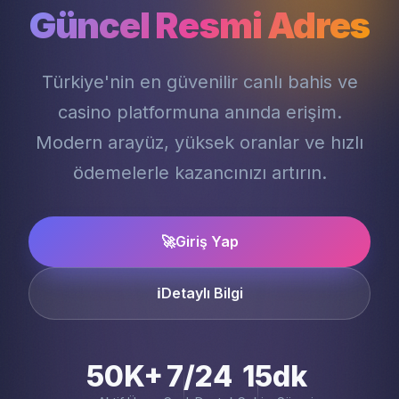
Güncel Resmi Adres
Türkiye'nin en güvenilir canlı bahis ve
casino platformuna anında erişim.
Modern arayüz, yüksek oranlar ve hızlı
ödemelerle kazancınızı artırın.
🚀
Giriş Yap
ℹ️
Detaylı Bilgi
50K+
7/24
15dk