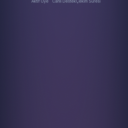
Aktif Üye
Canlı Destek
Çekim Süresi