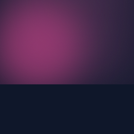
Özellikler