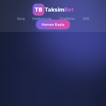
TB
Taksim
Bet
Giriş
Hakkımızda
Özellikler
SSS
Hemen Başla