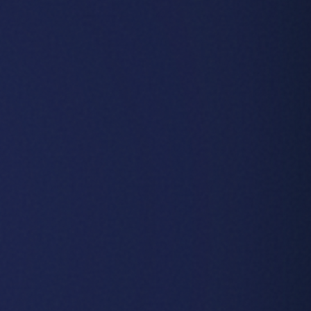
simbet.com
yumlu • Hızlı
aksimbet.com
imi • Stabil