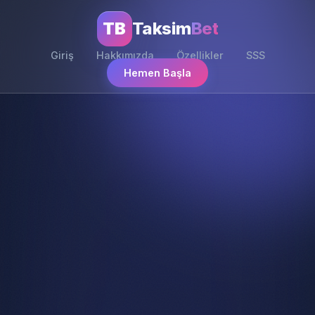
TB
Taksim
Bet
Giriş
Hakkımızda
Özellikler
SSS
Hemen Başla