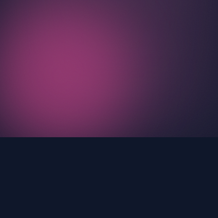
Özellikler