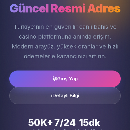
Güncel Resmi Adres
Türkiye'nin en güvenilir canlı bahis ve
casino platformuna anında erişim.
Modern arayüz, yüksek oranlar ve hızlı
ödemelerle kazancınızı artırın.
🚀
Giriş Yap
ℹ️
Detaylı Bilgi
50K+
7/24
15dk