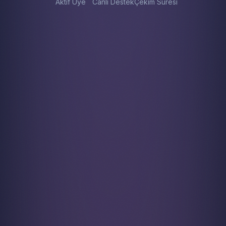
Aktif Üye
Canlı Destek
Çekim Süresi