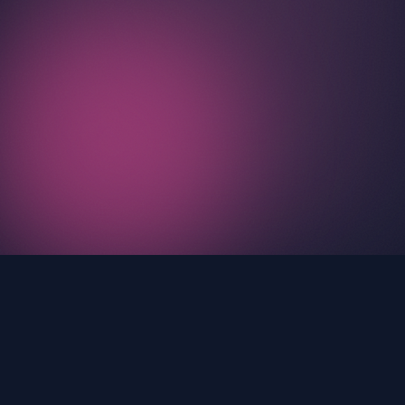
Özellikler