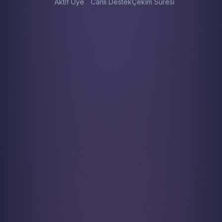
Aktif Üye
Canlı Destek
Çekim Süresi