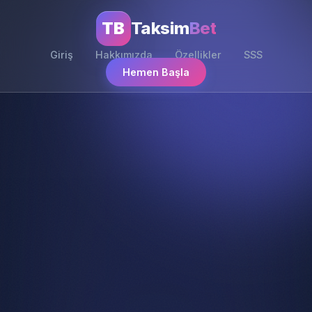
TB
Taksim
Bet
Giriş
Hakkımızda
Özellikler
SSS
Hemen Başla