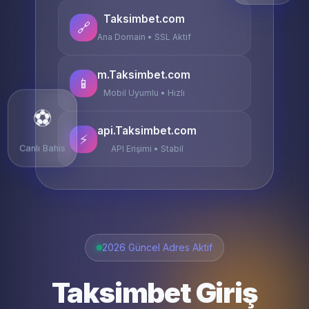
Taksimbet.com
🔗
Ana Domain • SSL Aktif
m.Taksimbet.com
📱
Mobil Uyumlu • Hızlı
⚽
api.Taksimbet.com
⚡
API Erişimi • Stabil
Canlı Bahis
2026 Güncel Adres Aktif
Taksimbet Giriş