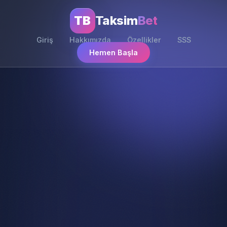
TB
Taksim
Bet
Giriş
Hakkımızda
Özellikler
SSS
Hemen Başla