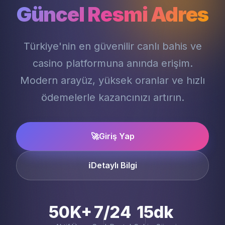
Güncel Resmi Adres
Türkiye'nin en güvenilir canlı bahis ve
casino platformuna anında erişim.
Modern arayüz, yüksek oranlar ve hızlı
ödemelerle kazancınızı artırın.
🚀
Giriş Yap
ℹ️
Detaylı Bilgi
50K+
7/24
15dk