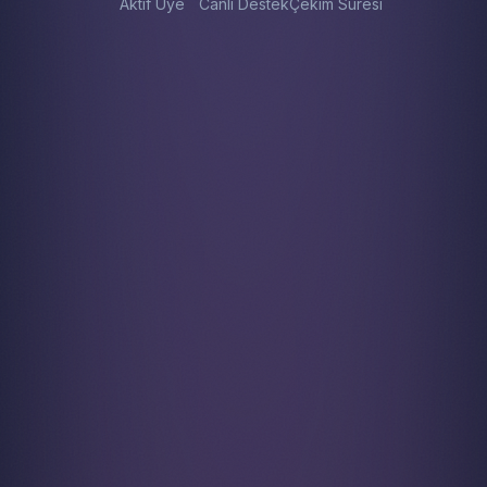
Aktif Üye
Canlı Destek
Çekim Süresi