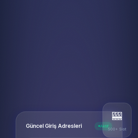
🎰
Güncel Giriş Adresleri
Aktif
500+ Slot