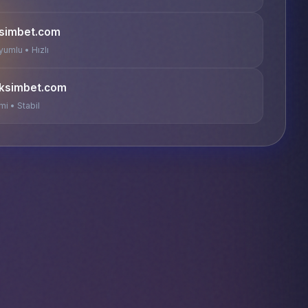
simbet.com
yumlu • Hızlı
aksimbet.com
imi • Stabil