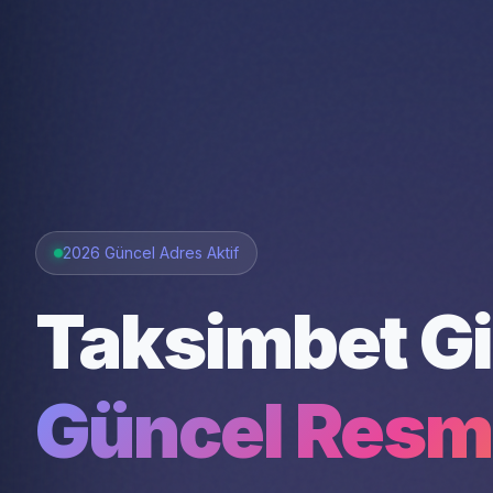
2026 Güncel Adres Aktif
Taksimbet Gi
Güncel Resm