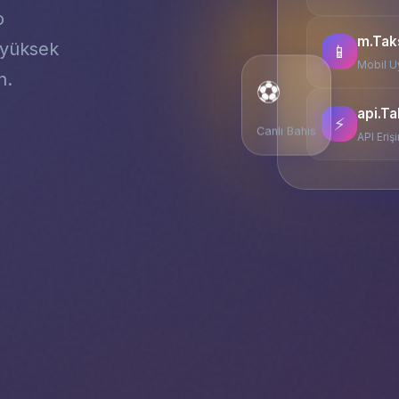
o
m.Tak
 yüksek
📱
Mobil U
n.
⚽
api.T
⚡
Canlı Bahis
API Eriş