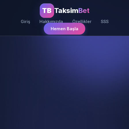
TB
Taksim
Bet
Giriş
Hakkımızda
Özellikler
SSS
Hemen Başla