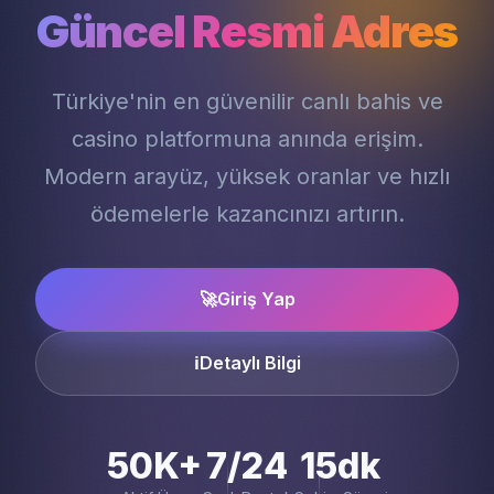
Güncel Resmi Adres
Türkiye'nin en güvenilir canlı bahis ve
casino platformuna anında erişim.
Modern arayüz, yüksek oranlar ve hızlı
ödemelerle kazancınızı artırın.
🚀
Giriş Yap
ℹ️
Detaylı Bilgi
50K+
7/24
15dk