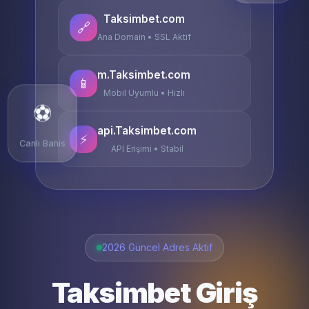
Taksimbet.com
🔗
Ana Domain • SSL Aktif
m.Taksimbet.com
📱
Mobil Uyumlu • Hızlı
⚽
api.Taksimbet.com
⚡
Canlı Bahis
API Erişimi • Stabil
2026 Güncel Adres Aktif
Taksimbet Giriş