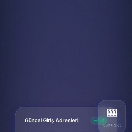
🎰
Güncel Giriş Adresleri
Aktif
500+ Slot