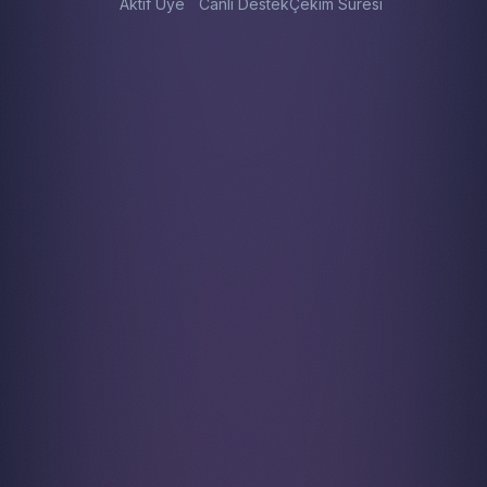
Aktif Üye
Canlı Destek
Çekim Süresi