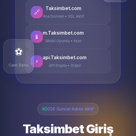
Taksimbet.com
🔗
Ana Domain • SSL Aktif
m.Taksimbet.com
📱
Mobil Uyumlu • Hızlı
⚽
api.Taksimbet.com
⚡
Canlı Bahis
API Erişimi • Stabil
2026 Güncel Adres Aktif
Taksimbet Giriş