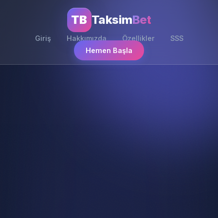
TB
Taksim
Bet
Giriş
Hakkımızda
Özellikler
SSS
Hemen Başla