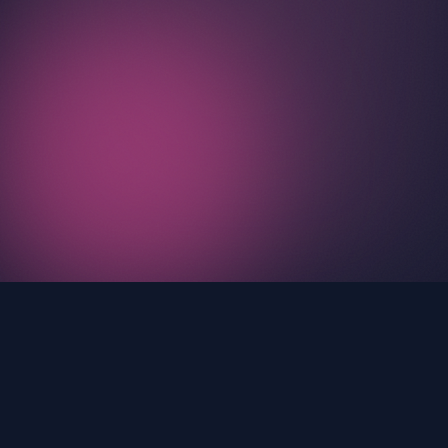
Özellikler